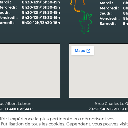
ardi :
8h30-12h/13h30-19h
Mardi :
8h
ercredi :
8h30-12h/13h30-19h
Mercredi :
8h
eudi :
8h30-12h/13h30-19h
Jeudi :
8h
endredi :
8h30-12h/13h30-19h
Vendredi :
8h
Samedi :
8h30-12h/13h30-18h
Samedi :
8h
DU SECRÉTARIAT :
9 rue Charles Le G
rue Albert Lebrun
29250
SAINT-POL-D
400
LANDIVISIAU
ffrir l'expérience la plus pertinente en mémorisant vos
CONDITIONS GÉNÉRALES DE
l'utilisation de tous les cookies. Cependant, vous pouvez visi
R