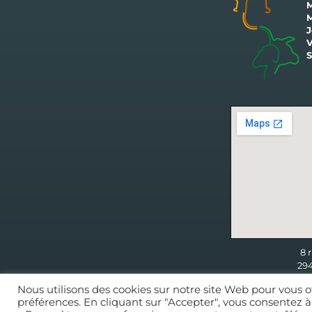
M
M
J
V
HORAIRES 
8 
29
Nous utilisons des cookies sur notre site Web pour vous o
CONDITIONS GÉNÉRALES
préférences. En cliquant sur "Accepter", vous consentez à 