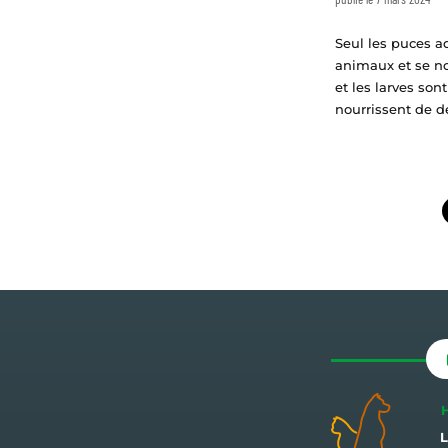
Seul les puces ad
animaux et se no
et les larves son
nourrissent de d
L