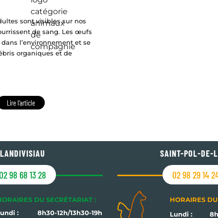
ultes sont visibles sur nos
urrissent de sang. Les œufs
t dans l’environnement et se
ébris organiques et de
Lire l’article
LANDIVISIAU
SAINT-POL-DE-
02 98 68 13 28
02 98 29 14 2
HORAIRES DU SECRÉTARIAT :
HORAIRES DU 
undi :
8h30-12h/13h30-19h
Lundi :
8h