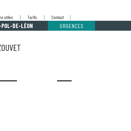
ns utiles
Tarifs
Contact
-POL-DE-LÉON
URGENCES
RZOUVET
 RURAUX
DIVERS