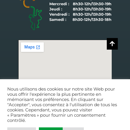
Mercredi :
8h30-12h/13h30-19h
Jeudi :
8h30-12h/13h30-19h
Vendredi :
8h30-12h/13h30-19h
Samedi :
8h30-12h/13h30-18h
Nous utilisons des cookies sur notre site Web pour
vous offrir l'expérience la plus pertinente en
9 rue Charles Le Goffic
mémorisant vos préférences. En cliquant sur
29250
SAINT-POL-DE-LÉON
"Accepter", vous consentez à l'utilisation de tous les
cookies. Cependant, vous pouvez visiter
« Paramètres » pour fournir un consentement
CONDITIONS GÉNÉRALES DE VENTE
contrôlé.
CONDITIONS GÉNÉRALES DE FONCTIONNEMENT
CONDITIONS GÉNÉRALES DE FONCTIONNEMENT