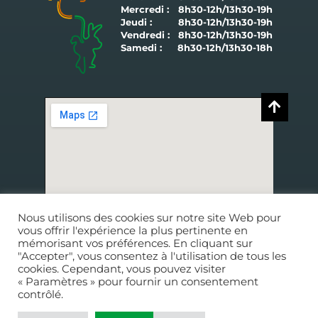
Mercredi :
8h30-12h/13h30-19h
Jeudi :
8h30-12h/13h30-19h
Vendredi :
8h30-12h/13h30-19h
Samedi :
8h30-12h/13h30-18h
Nous utilisons des cookies sur notre site Web pour
vous offrir l'expérience la plus pertinente en
9 rue Charles Le Goffic
mémorisant vos préférences. En cliquant sur
29250
SAINT-POL-DE-LÉON
"Accepter", vous consentez à l'utilisation de tous les
cookies. Cependant, vous pouvez visiter
« Paramètres » pour fournir un consentement
CONDITIONS GÉNÉRALES DE VENTE
contrôlé.
CONDITIONS GÉNÉRALES DE FONCTIONNEMENT
CONDITIONS GÉNÉRALES DE FONCTIONNEMENT