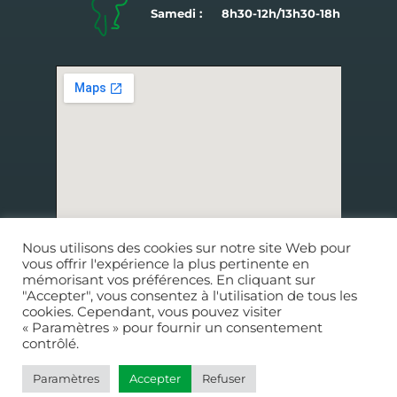
Samedi :
8h30-12h/13h30-18h
9 rue Charles Le Goffic
Nous utilisons des cookies sur notre site Web pour
29250
SAINT-POL-DE-LÉON
vous offrir l'expérience la plus pertinente en
mémorisant vos préférences. En cliquant sur
"Accepter", vous consentez à l'utilisation de tous les
CONDITIONS GÉNÉRALES DE VENTE
cookies. Cependant, vous pouvez visiter
CONDITIONS GÉNÉRALES DE FONCTIONNEMENT
« Paramètres » pour fournir un consentement
contrôlé.
CONDITIONS GÉNÉRALES DE FONCTIONNEMENT
Paramètres
Accepter
Refuser
INFORMATIONS LÉGALES