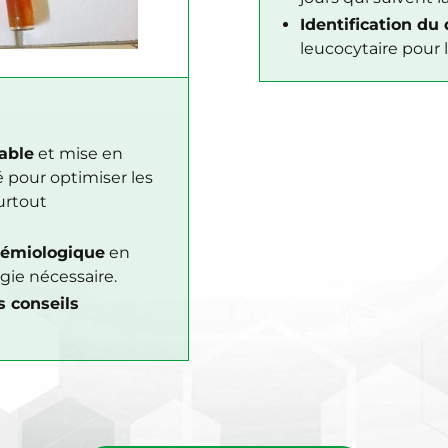
Identification du
leucocytaire pour le
able
et mise en
é pour optimiser les
urtout
démiologique
en
gie nécessaire.
s conseils