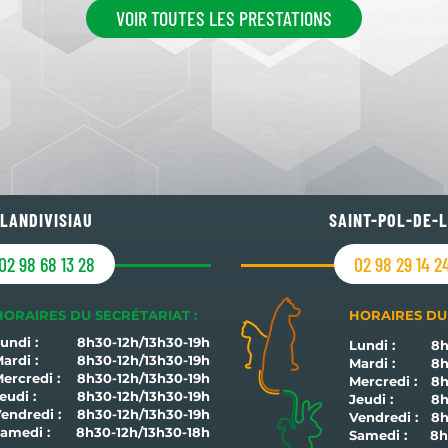
VOIR TOUTES LES PRESTATIONS
LANDIVISIAU
SAINT-POL-DE-
02 98 68 13 28
02 98 29 14 2
HORAIRES DU SECRÉTARIAT :
HORAIRES DU 
undi :
8h30-12h/13h30-19h
Lundi :
8h
ardi :
8h30-12h/13h30-19h
Mardi :
8h
ercredi :
8h30-12h/13h30-19h
Mercredi :
8h
eudi :
8h30-12h/13h30-19h
Jeudi :
8h
endredi :
8h30-12h/13h30-19h
Vendredi :
8h
Samedi :
8h30-12h/13h30-18h
Samedi :
8h