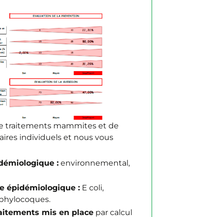
de traitements mammites et de
ires individuels et nous vous
démiologique :
environnemental,
e épidémiologique :
E coli,
phylocoques.
traitements mis en place
par calcul