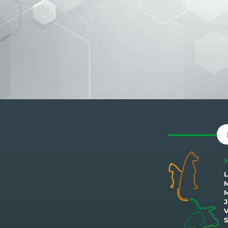
L
M
M
J
V