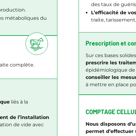
des taux de guéris
production.
L’efficacité de v
ies métaboliques du
traite, tarissement
Prescription et co
Sur ces bases solid
prescrire les trait
raite complète.
épidémiologique de 
conseiller les mesu
à mettre en place pou
sque
liés à la
COMPTAGE CELLU
nt de l’installation
Nous disposons d’u
ation de vide avec
permet d’effectuer 