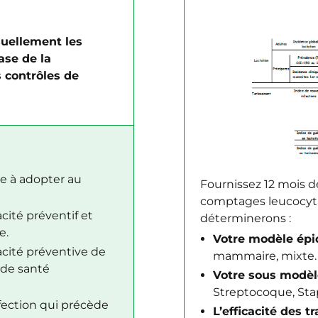
uellement les
ase de la
 contrôles de
gie à adopter au
Fournissez 12 mois 
comptages leucocyta
cité préventif et
déterminerons :
e.
Votre modèle épi
acité préventive de
mammaire, mixte.
 de santé
Votre sous modèl
Streptocoque, Sta
nfection qui précède
L’efficacité des 